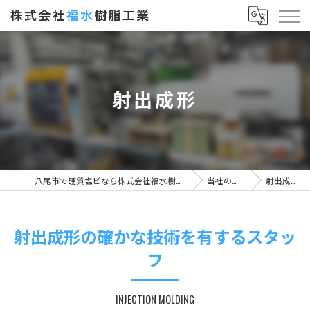
射出成形
八尾市で硬質塩ビなら株式会社福水樹脂工業
当社の特徴
射出成形
射出成形の確かな技術を有するスタッ
フ
INJECTION MOLDING